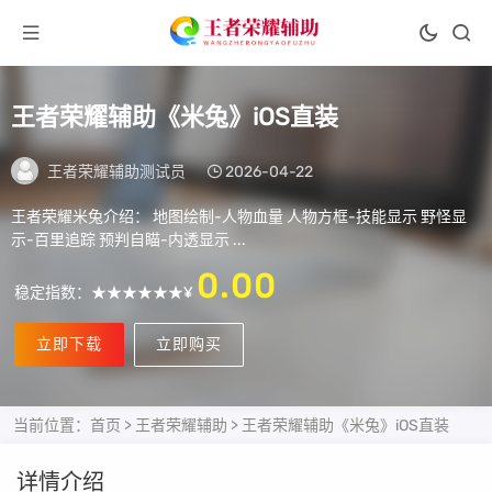
王者荣耀辅助《米兔》iOS直装
王者荣耀辅助测试员
2026-04-22
王者荣耀米兔介绍： 地图绘制-人物血量 人物方框-技能显示 野怪显
示-百里追踪 预判自瞄-内透显示 ...
0.00
稳定指数：★★★★★★¥
立即下载
立即购买
当前位置：
首页
>
王者荣耀辅助
> 王者荣耀辅助《米兔》iOS直装
详情介绍